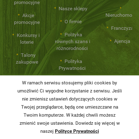
promocyjne
Nasze sklepy
Nieruchomości
Akcje
O firmie
promocyjne
Franczyza
Polityka
Konkursy i
Ajencja
równych szans i
loterie
różnorodności
Talony
Polityka
zakupowe
Prywatności
W ramach serwisu stosujemy pliki cookies by
Niemarnowanie
umożliwić Ci wygodne korzystanie z serwisu. Jeśli
żywności
nie zmienisz ustawień dotyczących cookies w
Twojej przeglądarce, będą one umieszczane na
Informacja o
realizowanej
Twoim komputerze. W każdej chwili możesz
strategii
zmienić swoje ustawienia. Dowiedz się więcej w
podatkowej
naszej
Polityce Prywatności