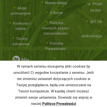
Nasze sklepy
ul. Projekto
Akcje
20-209 Lub
O firmie
promocyjne
(81) 746 0
Polityka
Konkursy i
równych szans i
loterie
różnorodności
stokrotka@stok
Talony
Polityka
zakupowe
Prywatności
Niemarnowanie
W ramach serwisu stosujemy pliki cookies by
żywności
umożliwić Ci wygodne korzystanie z serwisu. Jeśli
nie zmienisz ustawień dotyczących cookies w
Informacja o
realizowanej
Twojej przeglądarce, będą one umieszczane na
strategii
Twoim komputerze. W każdej chwili możesz
podatkowej
zmienić swoje ustawienia. Dowiedz się więcej w
naszej
Polityce Prywatności
Karty