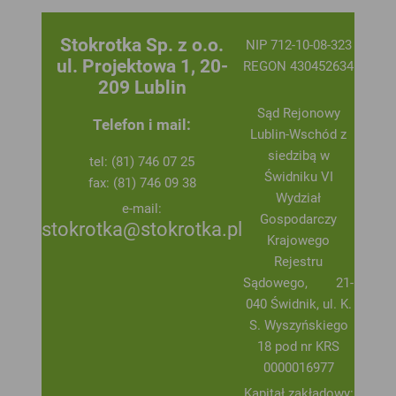
Stokrotka Sp. z o.o.
NIP 712-10-08-323
ul. Projektowa 1, 20-
REGON 430452634
209 Lublin
Sąd Rejonowy
Telefon i mail:
Lublin-Wschód z
siedzibą w
tel: (81) 746 07 25
Świdniku VI
fax: (81) 746 09 38
Wydział
e-mail:
Gospodarczy
stokrotka@stokrotka.pl
Krajowego
Rejestru
Sądowego, 21-
040 Świdnik, ul. K.
S. Wyszyńskiego
18 pod nr KRS
0000016977
Kapitał zakładowy: