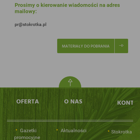
Prosimy o kierowanie wiadomości na adres
mailowy:
pr@stokrotka.pl
MATERIAŁY DO POBRANIA
OFERTA
O NAS
KONTA
Gazetki
Aktualności
Stokrotka Sp.
promocyjne