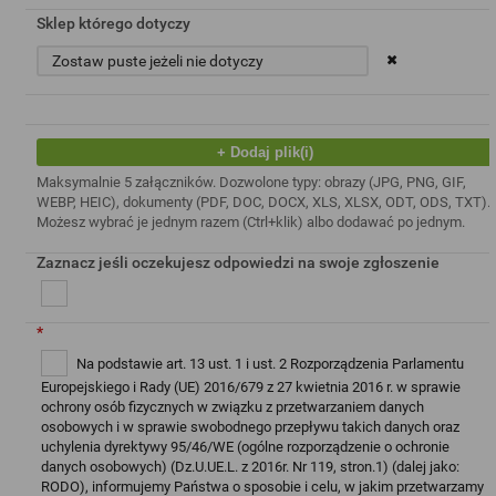
Sklep którego dotyczy
+ Dodaj plik(i)
Maksymalnie 5 załączników. Dozwolone typy: obrazy (JPG, PNG, GIF,
WEBP, HEIC), dokumenty (PDF, DOC, DOCX, XLS, XLSX, ODT, ODS, TXT).
Możesz wybrać je jednym razem (Ctrl+klik) albo dodawać po jednym.
Zaznacz jeśli oczekujesz odpowiedzi na swoje zgłoszenie
*
Na podstawie art. 13 ust. 1 i ust. 2 Rozporządzenia Parlamentu
Europejskiego i Rady (UE) 2016/679 z 27 kwietnia 2016 r. w sprawie
ochrony osób fizycznych w związku z przetwarzaniem danych
osobowych i w sprawie swobodnego przepływu takich danych oraz
uchylenia dyrektywy 95/46/WE (ogólne rozporządzenie o ochronie
danych osobowych) (Dz.U.UE.L. z 2016r. Nr 119, stron.1) (dalej jako:
RODO), informujemy Państwa o sposobie i celu, w jakim przetwarzamy