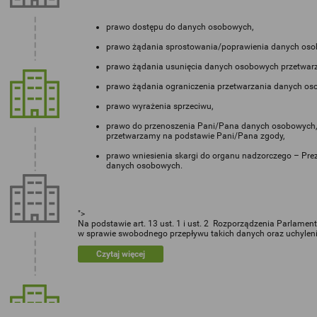
prawo dostępu do danych osobowych,
prawo żądania sprostowania/poprawienia danych oso
prawo żądania usunięcia danych osobowych przetwar
prawo żądania ograniczenia przetwarzania danych os
prawo wyrażenia sprzeciwu,
prawo do przenoszenia Pani/Pana danych osobowych, t
przetwarzamy na podstawie Pani/Pana zgody,
prawo wniesienia skargi do organu nadzorczego – Pre
danych osobowych.
">
Na podstawie art. 13 ust. 1 i ust. 2 Rozporządzenia Parlame
w sprawie swobodnego przepływu takich danych oraz uchylenia 
Czytaj więcej