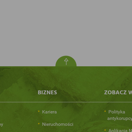
BIZNES
ZOBACZ W
i
Kariera
Polityka
antykorupc
py
Nieruchomości
Aplikacja 