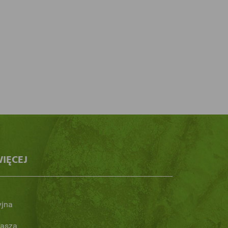
IĘCEJ
yjna
Nasza