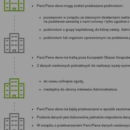
Pani/Pana dane mogą zostać przekazane podmiotom:
procesorom w związku ze zleconymi działaniami real
na podstawie zawartej z nami umowy i tylko zgodnie z
podmiotom z grupy kapitałowej, do której należy Admin
podmiotom lub organom uprawnionym na podstawie p
Pani/Pana dane nie trafią poza Europejski Obszar Gospodarc
Z danych osobowych potrzebnych do realizacji wyżej wymie
do czasu cofnięcia zgody,
niezbędny do obrony interesów Administratora.
Pani/Pana dane nie będą przetwarzane w sposób zautomat
Podanie danych jest dobrowolne, jednakże niepodanie dan
W związku z przetwarzaniem Pani/Pana danych osobowych