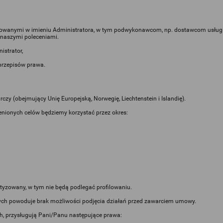
izowanymi w imieniu Administratora, w tym podwykonawcom, np. dostawcom usług
 naszymi poleceniami.
istrator,
rzepisów prawa.
zy (obejmujący Unię Europejską, Norwegię, Liechtenstein i Islandię).
nionych celów będziemy korzystać przez okres:
yzowany, w tym nie będą podlegać profilowaniu.
ych powoduje brak możliwości podjęcia działań przed zawarciem umowy.
, przysługują Pani/Panu następujące prawa: