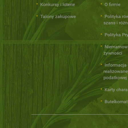
Konkursy i loterie
O firmie
Talony zakupowe
Polityka r
szans i róż
Polityka Pr
Niemarnow
żywności
Informacja
realizowanej
podatkowej
Karty chara
Butelkomat