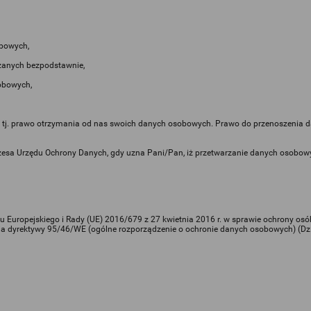
bowych,
zanych bezpodstawnie,
obowych,
j. prawo otrzymania od nas swoich danych osobowych. Prawo do przenoszenia dan
zesa Urzędu Ochrony Danych, gdy uzna Pani/Pan, iż przetwarzanie danych osobow
ntu Europejskiego i Rady (UE) 2016/679 z 27 kwietnia 2016 r. w sprawie ochrony o
dyrektywy 95/46/WE (ogólne rozporządzenie o ochronie danych osobowych) (Dz.U.UE