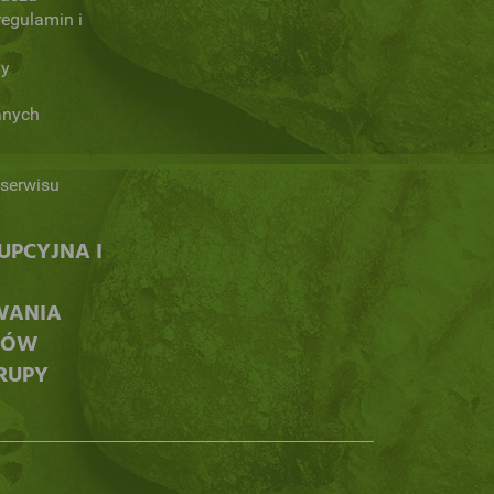
regulamin i
ny
anych
serwisu
PCYJNA I
WANIA
CÓW
RUPY