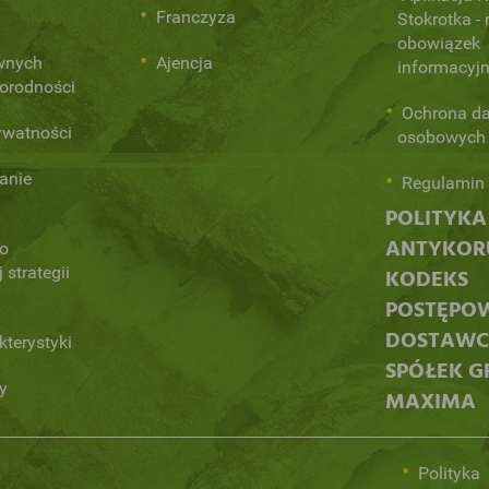
Franczyza
Stokrotka - 
obowiązek
ównych
Ajencja
informacyj
norodności
Ochrona d
ywatności
osobowych
anie
Regulamin 
POLITYKA
ANTYKORU
 o
 strategii
KODEKS
POSTĘPO
DOSTAW
kterystyki
SPÓŁEK G
y
MAXIMA
Polityka