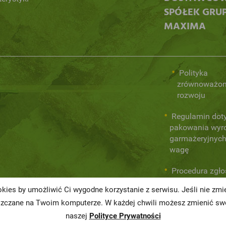
SPÓŁEK GRU
MAXIMA
Polityka
zrównoważo
rozwoju
Regulamin dot
pakowania wyr
garmażeryjnych
wagę
Procedura zgł
wewnętrznych
kies by umożliwić Ci wygodne korzystanie z serwisu. Jeśli nie zm
naruszeń praw
szczane na Twoim komputerze. W każdej chwili możesz zmienić swo
naszej
Polityce Prywatności