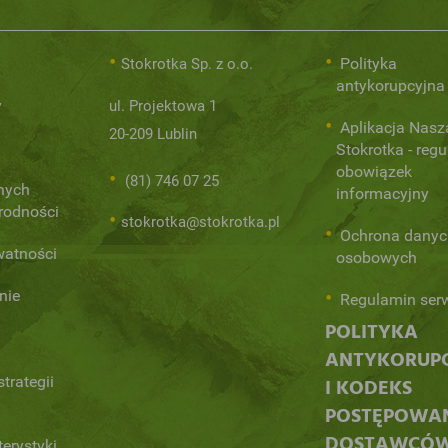
Polityka
Stokrotka Sp. z o.o.
antykorupcyjna
y
ul. Projektowa 1
Aplikacja Nasz
20-209 Lublin
Stokrotka - regu
obowiązek
(81) 746 07 25
nych
informacyjny
orodności
stokrotka@stokrotka.pl
Ochrona danyc
watności
osobowych
nie
Regulamin ser
POLITYKA
ANTYKORUP
trategii
I KODEKS
POSTĘPOWA
DOSTAWCÓ
terystyki