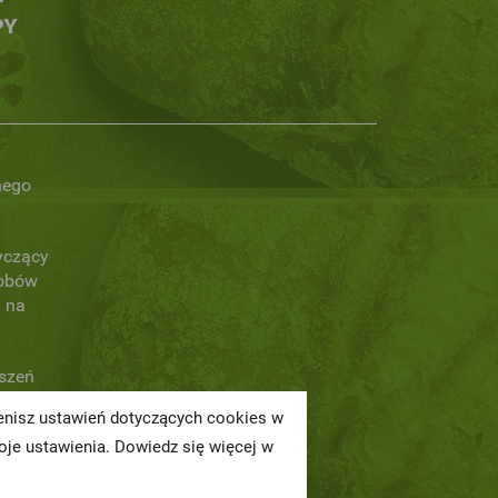
PY
nego
yczący
obów
 na
oszeń
ienisz ustawień dotyczących cookies w
a
je ustawienia. Dowiedz się więcej w