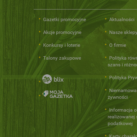
Gazetki promocyjne
Aktualności
Akcje promocyjne
Nasze sklep
Konkursy i loterie
O firmie
Talony zakupowe
Polityka rów
szans i różn
Polityka Pry
Niemarnowa
żywności
Informacja o
realizowanej s
podatkowej
Karty charak