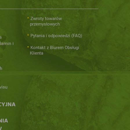
Zwroty towarów
przemysłowych
Pytania i odpowiedzi (FAQ)
a
lamin i
Kontakt z Biurem Obsługi
Klienta
h
wisu
CYJNA
NIA
W