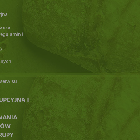
yjna
Nasza
regulamin i
ny
anych
serwisu
PCYJNA I
WANIA
CÓW
RUPY