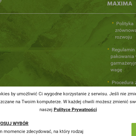
MAXIMA
Polityka
zrównow
rozwoju
Regulamin 
pakowania
garmażeryj
wagę
Procedura 
wewnętrzny
kies by umożliwić Ci wygodne korzystanie z serwisu. Jeśli nie zm
prawa
szczane na Twoim komputerze. W każdej chwili możesz zmienić swo
naszej
Polityce Prywatności
TOSUJ WYBÓR
 momencie zdecydować, na który rodzaj