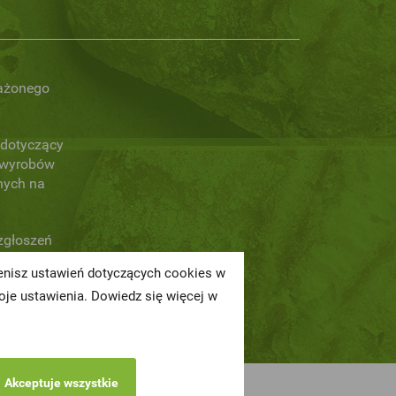
ażonego
dotyczący
 wyrobów
nych na
zgłoszeń
ch naruszeń
ienisz ustawień dotyczących cookies w
je ustawienia. Dowiedz się więcej w
Akceptuje wszystkie