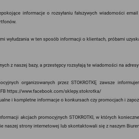
niepokojące informacje o rozsyłaniu fałszywych wiadomości ema
tfonów.
mi wyłudzania w ten sposób informacji o klientach, próbami uzy
ch z naszej bazy, a przestępcy rozsyłają te wiadomości na adresy 
mocyjnych organizowanych przez STOKROTKĘ zawsze informujem
u FB
https://www.facebook.com/sklepy.stokrotka/
lne i kompletne informacje o konkursach czy promocjach i zapozna
nformacji akcjach promocyjnych STOKROTKI, w których konieczne 
e naszej strony internetowej lub skontaktowali się z naszym Biurem