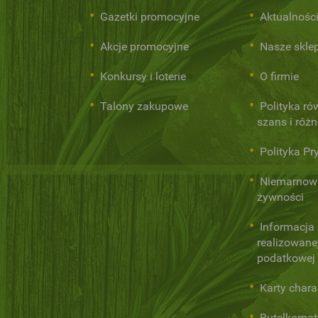
Gazetki promocyjne
Aktualnośc
Akcje promocyjne
Nasze skle
Konkursy i loterie
O firmie
Talony zakupowe
Polityka r
szans i róż
Polityka Pr
Niemarnow
żywności
Informacja
realizowanej
podatkowej
Karty chara
Butelkomat