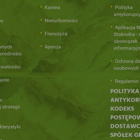
i
Kariera
Polityka
antykorupc
py
Nieruchomości
Aplikacja 
Franczyza
Stokrotka - 
obowiązek
ównych
Ajencja
informacyj
norodności
Ochrona d
ywatności
osobowych
anie
Regulamin 
POLITYKA
ANTYKORU
 o
 strategii
KODEKS
POSTĘPO
DOSTAW
kterystyki
SPÓŁEK G
y