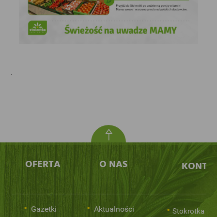
.
OFERTA
O NAS
KONTA
Gazetki
Aktualności
Stokrotka Sp.