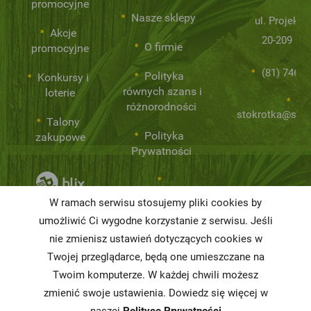
promocyjne
Nasze sklepy
ul. Projekto
Akcje
20-209 Lub
O firmie
promocyjne
(81) 746 0
Polityka
Konkursy i
równych szans i
loterie
różnorodności
stokrotka@stok
Talony
Polityka
zakupowe
Prywatności
Niemarnowanie
W ramach serwisu stosujemy pliki cookies by
żywności
umożliwić Ci wygodne korzystanie z serwisu. Jeśli
nie zmienisz ustawień dotyczących cookies w
Informacja o
realizowanej
Twojej przeglądarce, będą one umieszczane na
strategii
Twoim komputerze. W każdej chwili możesz
podatkowej
zmienić swoje ustawienia. Dowiedz się więcej w