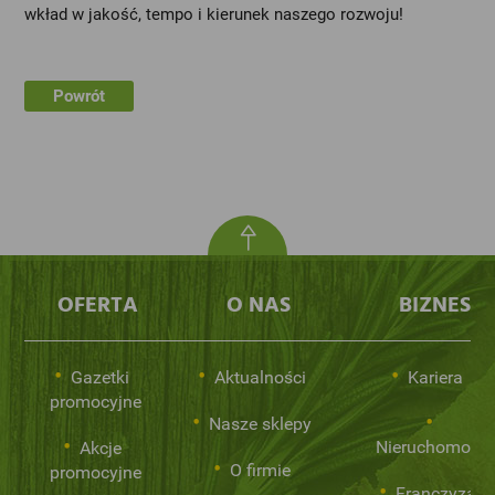
wkład w jakość, tempo i kierunek naszego rozwoju!
Powrót
OFERTA
O NAS
BIZNES
Gazetki
Aktualności
Kariera
promocyjne
Nasze sklepy
Nieruchomości
Akcje
O firmie
promocyjne
Franczyza