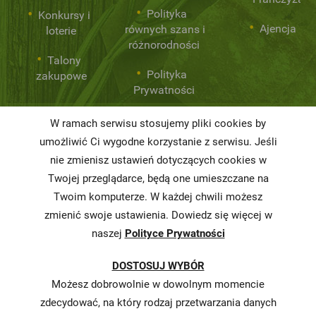
Polityka
Konkursy i
Ajencja
równych szans i
loterie
różnorodności
Talony
Polityka
zakupowe
Prywatności
W ramach serwisu stosujemy pliki cookies by
Niemarnowanie
umożliwić Ci wygodne korzystanie z serwisu. Jeśli
żywności
nie zmienisz ustawień dotyczących cookies w
Twojej przeglądarce, będą one umieszczane na
Informacja o
realizowanej
Twoim komputerze. W każdej chwili możesz
strategii
zmienić swoje ustawienia. Dowiedz się więcej w
podatkowej
naszej
Polityce Prywatności
Karty
DOSTOSUJ WYBÓR
charakterystyki
Możesz dobrowolnie w dowolnym momencie
Butelkomaty
zdecydować, na który rodzaj przetwarzania danych