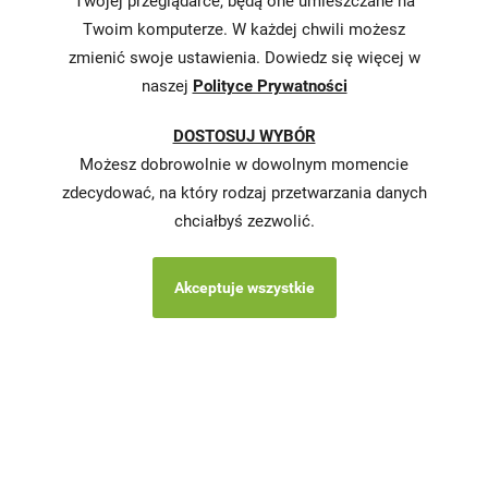
Twojej przeglądarce, będą one umieszczane na
Informacja o
realizowanej
Twoim komputerze. W każdej chwili możesz
strategii
zmienić swoje ustawienia. Dowiedz się więcej w
podatkowej
naszej
Polityce Prywatności
Karty
DOSTOSUJ WYBÓR
charakterystyki
Możesz dobrowolnie w dowolnym momencie
Butelkomaty
zdecydować, na który rodzaj przetwarzania danych
chciałbyś zezwolić.
Akceptuje wszystkie
Copyright © 2026 Stokrotka wszystkie prawa