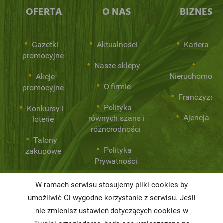
OFERTA
O NAS
BIZNES
Gazetki
Aktualności
Kariera
promocyjne
Nasze sklepy
Nieruchomości
Akcje
O firmie
promocyjne
Franczyza
Polityka
Konkursy i
Ajencja
równych szans i
loterie
różnorodności
Talony
Polityka
zakupowe
Prywatności
W ramach serwisu stosujemy pliki cookies by
Niemarnowanie
umożliwić Ci wygodne korzystanie z serwisu. Jeśli
żywności
nie zmienisz ustawień dotyczących cookies w