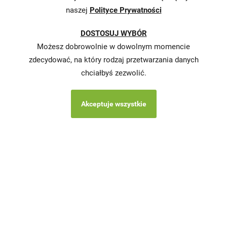
realizowanej
naszej
Polityce Prywatności
strategii
podatkowej
DOSTOSUJ WYBÓR
Karty
Możesz dobrowolnie w dowolnym momencie
charakterystyki
zdecydować, na który rodzaj przetwarzania danych
chciałbyś zezwolić.
Butelkomaty
Akceptuje wszystkie
Copyright © 2026 Stokrotka wszystkie prawa
zastrzeżone.