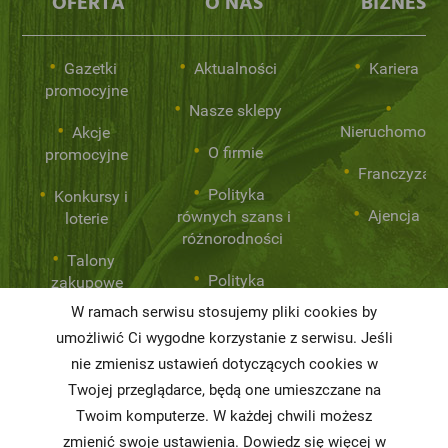
OFERTA
O NAS
BIZNES
Gazetki
Aktualności
Kariera
promocyjne
Nasze sklepy
Nieruchomości
Akcje
O firmie
promocyjne
Franczyza
Polityka
Konkursy i
Ajencja
równych szans i
loterie
różnorodności
Talony
Polityka
zakupowe
Prywatności
W ramach serwisu stosujemy pliki cookies by
umożliwić Ci wygodne korzystanie z serwisu. Jeśli
nie zmienisz ustawień dotyczących cookies w
Niemarnowanie
żywności
Twojej przeglądarce, będą one umieszczane na
Twoim komputerze. W każdej chwili możesz
Informacja o
zmienić swoje ustawienia. Dowiedz się więcej w