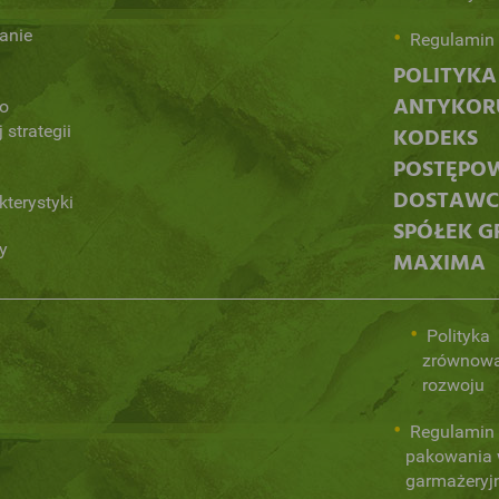
anie
Regulamin 
POLITYKA
ANTYKORU
 o
 strategii
KODEKS
POSTĘPO
DOSTAW
kterystyki
SPÓŁEK G
y
MAXIMA
Polityka
zrównow
rozwoju
Regulamin 
pakowania
garmażeryj