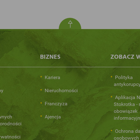
BIZNES
ZOBACZ W
i
Kariera
Polityka
antykorupc
py
Nieruchomości
Aplikacja 
Franczyza
Stokrotka - 
obowiązek
ównych
Ajencja
informacyj
norodności
Ochrona d
ywatności
osobowych