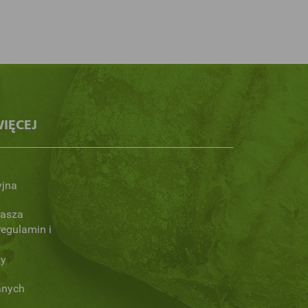
IĘCEJ
yjna
Nasza
regulamin i
ny
anych