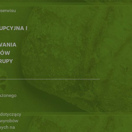
serwisu
PCYJNA I
WANIA
CÓW
RUPY
ażonego
dotyczący
 wyrobów
nych na