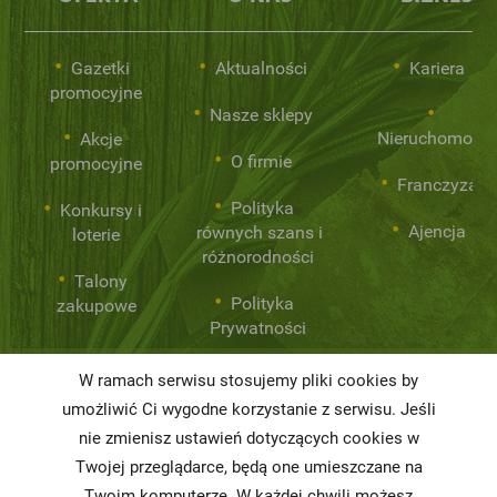
Gazetki
Aktualności
Kariera
promocyjne
Nasze sklepy
Nieruchomości
Akcje
O firmie
promocyjne
Franczyza
Polityka
Konkursy i
Ajencja
równych szans i
loterie
różnorodności
Talony
Polityka
zakupowe
Prywatności
W ramach serwisu stosujemy pliki cookies by
Niemarnowanie
umożliwić Ci wygodne korzystanie z serwisu. Jeśli
żywności
nie zmienisz ustawień dotyczących cookies w
Twojej przeglądarce, będą one umieszczane na
Informacja o
realizowanej
Twoim komputerze. W każdej chwili możesz