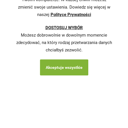
strategii
zmienić swoje ustawienia. Dowiedz się więcej w
podatkowej
naszej
Polityce Prywatności
Karty
DOSTOSUJ WYBÓR
charakterystyki
Możesz dobrowolnie w dowolnym momencie
Butelkomaty
zdecydować, na który rodzaj przetwarzania danych
chciałbyś zezwolić.
Akceptuje wszystkie
Copyright © 2026 Stokrotka wszystkie prawa
zastrzeżone.