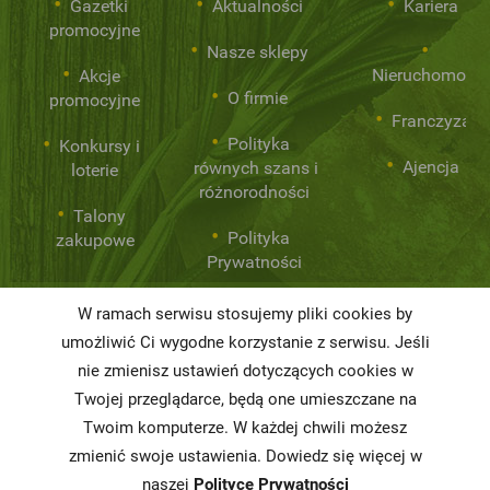
Gazetki
Aktualności
Kariera
promocyjne
Nasze sklepy
Nieruchomości
Akcje
O firmie
promocyjne
Franczyza
Polityka
Konkursy i
Ajencja
równych szans i
loterie
różnorodności
Talony
Polityka
zakupowe
Prywatności
W ramach serwisu stosujemy pliki cookies by
Niemarnowanie
umożliwić Ci wygodne korzystanie z serwisu. Jeśli
żywności
nie zmienisz ustawień dotyczących cookies w
Twojej przeglądarce, będą one umieszczane na
Informacja o
realizowanej
Twoim komputerze. W każdej chwili możesz
strategii
zmienić swoje ustawienia. Dowiedz się więcej w
podatkowej
naszej
Polityce Prywatności