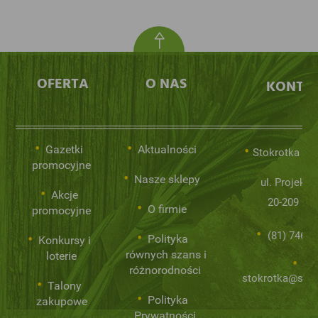
OFERTA
O NAS
KONTA
Gazetki
Aktualności
Stokrotka Sp.
promocyjne
Nasze sklepy
ul. Projekto
Akcje
20-209 Lub
O firmie
promocyjne
(81) 746 0
Polityka
Konkursy i
równych szans i
loterie
różnorodności
stokrotka@stok
Talony
Polityka
zakupowe
Prywatności