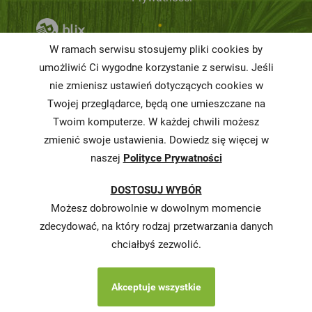
Niemarnowanie
W ramach serwisu stosujemy pliki cookies by
żywności
umożliwić Ci wygodne korzystanie z serwisu. Jeśli
Informacja o
nie zmienisz ustawień dotyczących cookies w
realizowanej
Twojej przeglądarce, będą one umieszczane na
strategii
Twoim komputerze. W każdej chwili możesz
podatkowej
zmienić swoje ustawienia. Dowiedz się więcej w
naszej
Polityce Prywatności
Karty
charakterystyki
DOSTOSUJ WYBÓR
Butelkomaty
Możesz dobrowolnie w dowolnym momencie
zdecydować, na który rodzaj przetwarzania danych
chciałbyś zezwolić.
Akceptuje wszystkie