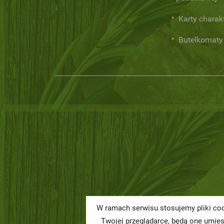
Karty charak
Butelkomaty
W ramach serwisu stosujemy pliki coo
Twojej przeglądarce, będą one umie