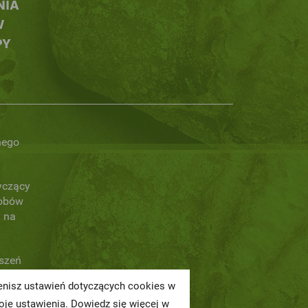
NIA
W
PY
nego
yczący
obów
 na
oszeń
ienisz ustawień dotyczących cookies w
a
je ustawienia. Dowiedz się więcej w