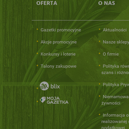
OFERTA
O NAS
Gazetki promocyjne
Aktualności
Akcje promocyjne
Nasze sklep
Konkursy i loterie
O firmie
Talony zakupowe
Polityka rów
szans i różn
Polityka Pry
Niemarnowa
żywności
Informacja o
realizowanej s
podatkowej