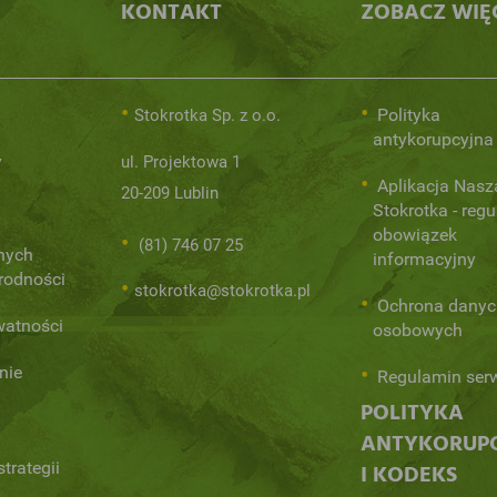
KONTAKT
ZOBACZ WIĘ
Polityka
Stokrotka Sp. z o.o.
antykorupcyjna
y
ul. Projektowa 1
Aplikacja Nasz
20-209 Lublin
Stokrotka - regu
obowiązek
(81) 746 07 25
nych
informacyjny
orodności
stokrotka@stokrotka.pl
Ochrona danyc
watności
osobowych
nie
Regulamin ser
POLITYKA
ANTYKORUP
trategii
I KODEKS