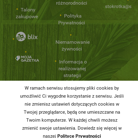
różnorodności
stokrotka@stok
Talony
Polityka
zakupowe
Prywatności
Niemarnowanie
żywności
Informacja o
realizowanej
strategii
podatkowej
W ramach serwisu stosujemy pliki cookies by
Karty
umożliwić Ci wygodne korzystanie z serwisu. Jeśli
charakterystyki
nie zmienisz ustawień dotyczących cookies w
Twojej przeglądarce, będą one umieszczane na
Butelkomaty
Twoim komputerze. W każdej chwili możesz
zmienić swoje ustawienia. Dowiedz się więcej w
naszej
Polityce Prywatności