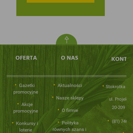
OFERTA
O NAS
KONTA
Gazetki
Aktualności
Stokrotka Sp.
promocyjne
Nasze sklepy
ul. Projekto
Akcje
20-209 Lub
O firmie
promocyjne
(81) 746 0
Polityka
Konkursy i
równych szans i
loterie