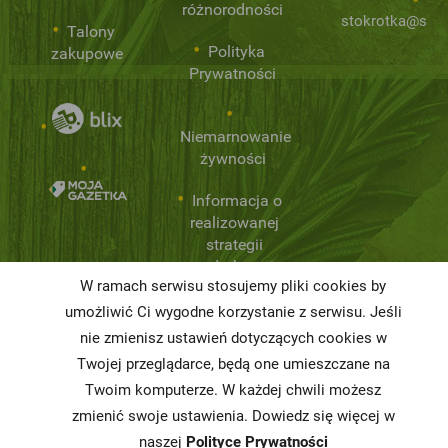
różnorodności
stokrotka@stok
Talony
Polityka
zakupowe
Prywatności
Niemarnowanie
żywności
Informacja o
realizowanej
strategii
podatkowej
W ramach serwisu stosujemy pliki cookies by
Karty
umożliwić Ci wygodne korzystanie z serwisu. Jeśli
charakterystyki
nie zmienisz ustawień dotyczących cookies w
Twojej przeglądarce, będą one umieszczane na
Butelkomaty
Twoim komputerze. W każdej chwili możesz
zmienić swoje ustawienia. Dowiedz się więcej w
naszej
Polityce Prywatności