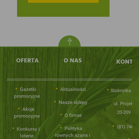
OFERTA
O NAS
KONTA
Gazetki
Aktualności
Stokrotka Sp.
promocyjne
Nasze sklepy
ul. Projekto
Akcje
20-209 Lub
O firmie
promocyjne
(81) 746 0
Polityka
Konkursy i
równych szans i
loterie