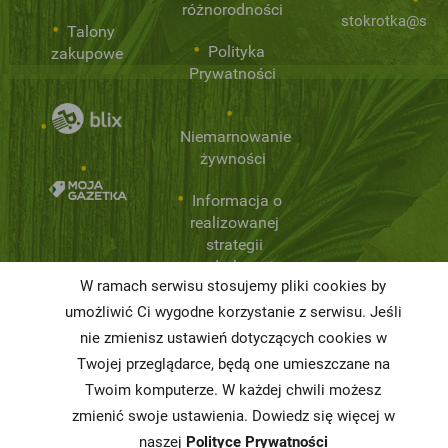
różnorodności
stokrotka@stok
Talony
Polityka
zakupowe
Prywatności
Niemarnowanie
żywności
Informacja o
realizowanej
strategii
podatkowej
W ramach serwisu stosujemy pliki cookies by
Karty
umożliwić Ci wygodne korzystanie z serwisu. Jeśli
charakterystyki
nie zmienisz ustawień dotyczących cookies w
Twojej przeglądarce, będą one umieszczane na
Butelkomaty
Twoim komputerze. W każdej chwili możesz
zmienić swoje ustawienia. Dowiedz się więcej w
naszej
Polityce Prywatności