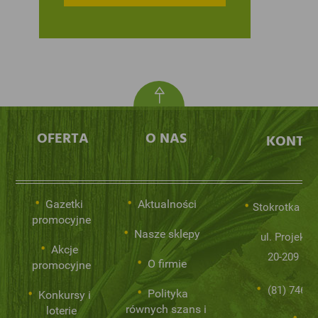
OFERTA
O NAS
KONTA
Gazetki
Aktualności
Stokrotka Sp.
promocyjne
Nasze sklepy
ul. Projekto
Akcje
20-209 Lub
O firmie
promocyjne
(81) 746 0
Polityka
Konkursy i
równych szans i
loterie