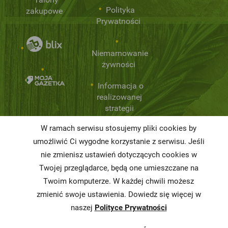
Polityka
zakupowe
Prywatności
Niemarnowanie
żywności
Informacja o
realizowanej
strategii
podatkowej
W ramach serwisu stosujemy pliki cookies by
Karty
umożliwić Ci wygodne korzystanie z serwisu. Jeśli
charakterystyki
nie zmienisz ustawień dotyczących cookies w
Twojej przeglądarce, będą one umieszczane na
Butelkomaty
Twoim komputerze. W każdej chwili możesz
zmienić swoje ustawienia. Dowiedz się więcej w
naszej
Polityce Prywatności