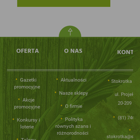
OFERTA
O NAS
KONTA
Gazetki
Aktualności
Stokrotka Sp.
promocyjne
Nasze sklepy
ul. Projekto
Akcje
20-209 Lub
O firmie
promocyjne
(81) 746 0
Polityka
Konkursy i
równych szans i
loterie
różnorodności
stokrotka@stok
Talony