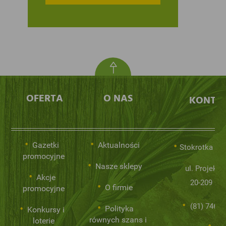
OFERTA
O NAS
KONTA
Gazetki
Aktualności
Stokrotka Sp.
promocyjne
Nasze sklepy
ul. Projekto
Akcje
20-209 Lub
O firmie
promocyjne
(81) 746 0
Polityka
Konkursy i
równych szans i
loterie