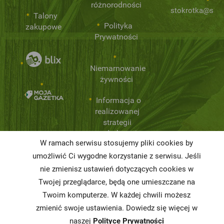
różnorodności
stokrotka@stok
Talony
Polityka
zakupowe
Prywatności
Niemarnowanie
żywności
Informacja o
realizowanej
strategii
podatkowej
W ramach serwisu stosujemy pliki cookies by
Karty
umożliwić Ci wygodne korzystanie z serwisu. Jeśli
charakterystyki
nie zmienisz ustawień dotyczących cookies w
Twojej przeglądarce, będą one umieszczane na
Butelkomaty
Twoim komputerze. W każdej chwili możesz
zmienić swoje ustawienia. Dowiedz się więcej w
naszej
Polityce Prywatności