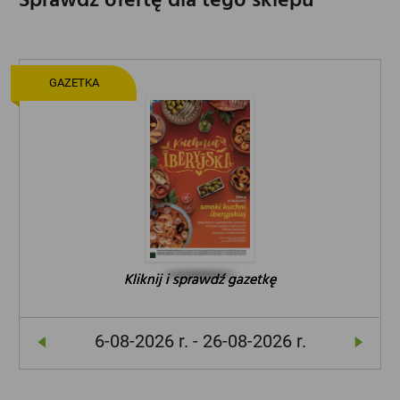
Sprawdź ofertę dla tego sklepu
GAZETKA
Kliknij i sprawdź gazetkę
Kliknij i sprawdź gazetkę
Kliknij i sprawdź gazetkę
6-08-2026 r. - 26-08-2026 r.