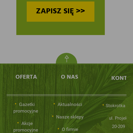
ZAPISZ SIĘ >>
OFERTA
O NAS
KONTA
Gazetki
Aktualności
Stokrotka Sp.
promocyjne
Nasze sklepy
ul. Projekto
Akcje
20-209 Lub
O firmie
promocyjne