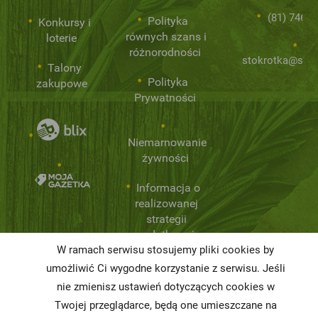
(81) 746 0
Polityka
Konkursy i
równych szans i
loterie
różnorodności
stokrotka@stok
Talony
Polityka
zakupowe
Prywatności
Niemarnowanie
żywności
Informacja o
realizowanej
strategii
podatkowej
W ramach serwisu stosujemy pliki cookies by
Karty
umożliwić Ci wygodne korzystanie z serwisu. Jeśli
charakterystyki
nie zmienisz ustawień dotyczących cookies w
Twojej przeglądarce, będą one umieszczane na
Butelkomaty