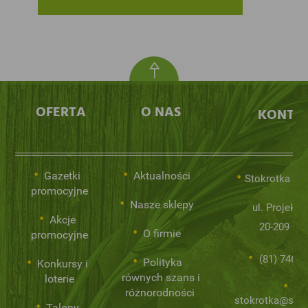
OFERTA
O NAS
KONTA
Gazetki
Aktualności
Stokrotka Sp.
promocyjne
Nasze sklepy
ul. Projekto
Akcje
20-209 Lub
O firmie
promocyjne
(81) 746 0
Polityka
Konkursy i
równych szans i
loterie
różnorodności
stokrotka@stok
Talony