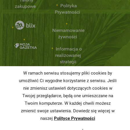
Polityka
zakupowe
Prywatności
Niemarnowanie
żywności
Informacja o
realizowanej
strategii
podatkowej
W ramach serwisu stosujemy pliki cookies by
Karty
umożliwić Ci wygodne korzystanie z serwisu. Jeśli
charakterystyki
nie zmienisz ustawień dotyczących cookies w
Twojej przeglądarce, będą one umieszczane na
Butelkomaty
Twoim komputerze. W każdej chwili możesz
zmienić swoje ustawienia. Dowiedz się więcej w
naszej
Polityce Prywatności