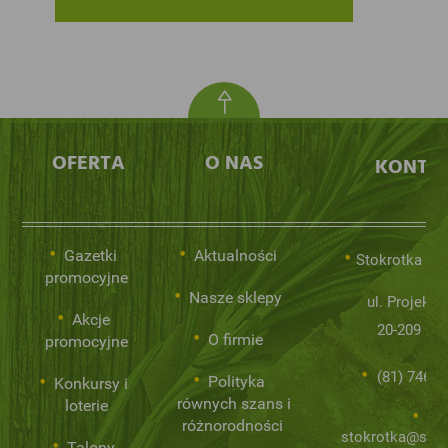
OFERTA
O NAS
KONTA
Gazetki
Aktualności
Stokrotka Sp.
promocyjne
Nasze sklepy
ul. Projekto
Akcje
20-209 Lub
O firmie
promocyjne
(81) 746 0
Polityka
Konkursy i
równych szans i
loterie
różnorodności
stokrotka@stok
Talony