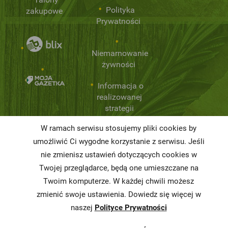
Polityka
zakupowe
Prywatności
Niemarnowanie
żywności
Informacja o
realizowanej
strategii
podatkowej
W ramach serwisu stosujemy pliki cookies by
Karty
umożliwić Ci wygodne korzystanie z serwisu. Jeśli
charakterystyki
nie zmienisz ustawień dotyczących cookies w
Twojej przeglądarce, będą one umieszczane na
Butelkomaty
Twoim komputerze. W każdej chwili możesz
zmienić swoje ustawienia. Dowiedz się więcej w
naszej
Polityce Prywatności