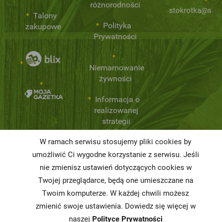
różnorodności
stokrotka@stok
Talony
Polityka
zakupowe
Prywatności
Niemarnowanie
żywności
Informacja o
realizowanej
strategii
podatkowej
W ramach serwisu stosujemy pliki cookies by
Karty
umożliwić Ci wygodne korzystanie z serwisu. Jeśli
charakterystyki
nie zmienisz ustawień dotyczących cookies w
Twojej przeglądarce, będą one umieszczane na
Butelkomaty
Twoim komputerze. W każdej chwili możesz
zmienić swoje ustawienia. Dowiedz się więcej w
naszej
Polityce Prywatności