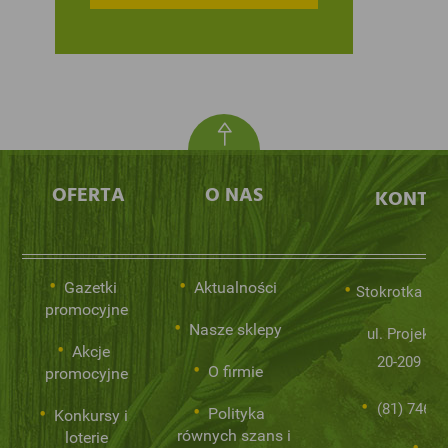
OFERTA
O NAS
KONTA
Gazetki
Aktualności
Stokrotka Sp.
promocyjne
Nasze sklepy
ul. Projekto
Akcje
20-209 Lub
O firmie
promocyjne
(81) 746 0
Polityka
Konkursy i
równych szans i
loterie