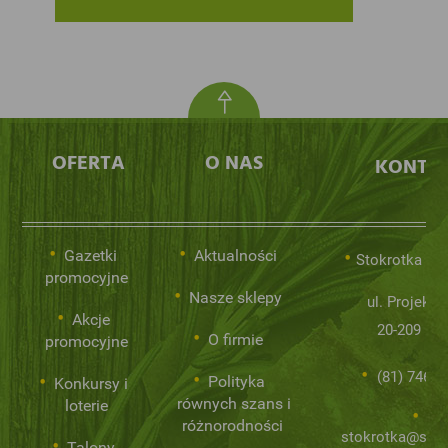
OFERTA
O NAS
KONTA
Gazetki
Aktualności
Stokrotka Sp.
promocyjne
Nasze sklepy
ul. Projekto
Akcje
20-209 Lub
O firmie
promocyjne
(81) 746 0
Polityka
Konkursy i
równych szans i
loterie
różnorodności
stokrotka@stok
Talony