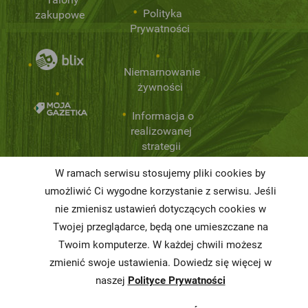
Polityka
zakupowe
Prywatności
Niemarnowanie
żywności
Informacja o
realizowanej
strategii
podatkowej
W ramach serwisu stosujemy pliki cookies by
Karty
umożliwić Ci wygodne korzystanie z serwisu. Jeśli
charakterystyki
nie zmienisz ustawień dotyczących cookies w
Twojej przeglądarce, będą one umieszczane na
Butelkomaty
Twoim komputerze. W każdej chwili możesz
zmienić swoje ustawienia. Dowiedz się więcej w
naszej
Polityce Prywatności