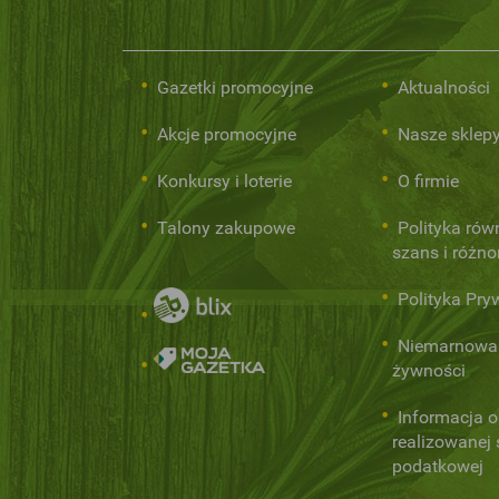
Gazetki promocyjne
Aktualności
Akcje promocyjne
Nasze sklep
Konkursy i loterie
O firmie
Talony zakupowe
Polityka rów
szans i różn
Polityka Pry
Niemarnowa
żywności
Informacja o
realizowanej s
podatkowej