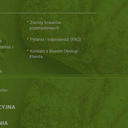
Zwroty towarów
przemysłowych
Pytania i odpowiedzi (FAQ)
a
lamin i
Kontakt z Biurem Obsługi
Klienta
h
wisu
CYJNA
NIA