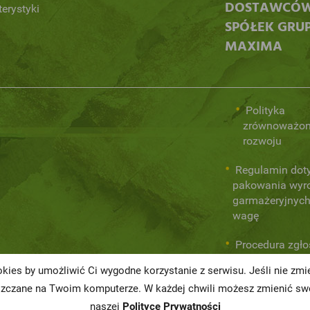
DOSTAWCÓ
terystyki
SPÓŁEK GRU
MAXIMA
Polityka
zrównoważo
rozwoju
Regulamin dot
pakowania wyr
garmażeryjnych
wagę
Procedura zgł
wewnętrznych
kies by umożliwić Ci wygodne korzystanie z serwisu. Jeśli nie zm
naruszeń praw
szczane na Twoim komputerze. W każdej chwili możesz zmienić swo
naszej
Polityce Prywatności