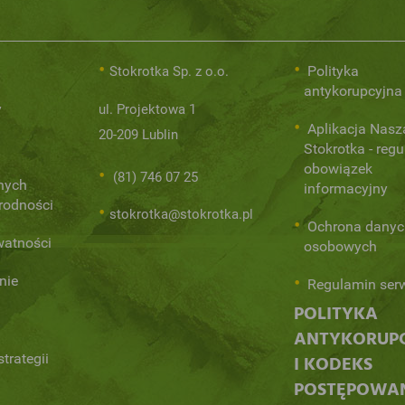
Polityka
Stokrotka Sp. z o.o.
antykorupcyjna
y
ul. Projektowa 1
Aplikacja Nasz
20-209 Lublin
Stokrotka - regu
obowiązek
(81) 746 07 25
nych
informacyjny
orodności
stokrotka@stokrotka.pl
Ochrona danyc
watności
osobowych
nie
Regulamin ser
POLITYKA
ANTYKORUP
trategii
I KODEKS
POSTĘPOWA