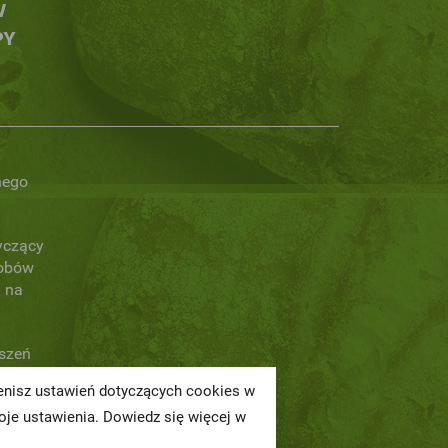
W
PY
nego
yczący
obów
 na
oszeń
ienisz ustawień dotyczących cookies w
a
je ustawienia. Dowiedz się więcej w