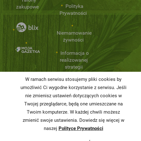
Polityka
zakupowe
Prywatności
Niemarnowanie
żywności
Informacja o
realizowanej
strategii
podatkowej
W ramach serwisu stosujemy pliki cookies by
Karty
umożliwić Ci wygodne korzystanie z serwisu. Jeśli
charakterystyki
nie zmienisz ustawień dotyczących cookies w
Twojej przeglądarce, będą one umieszczane na
Butelkomaty
Twoim komputerze. W każdej chwili możesz
zmienić swoje ustawienia. Dowiedz się więcej w
naszej
Polityce Prywatności