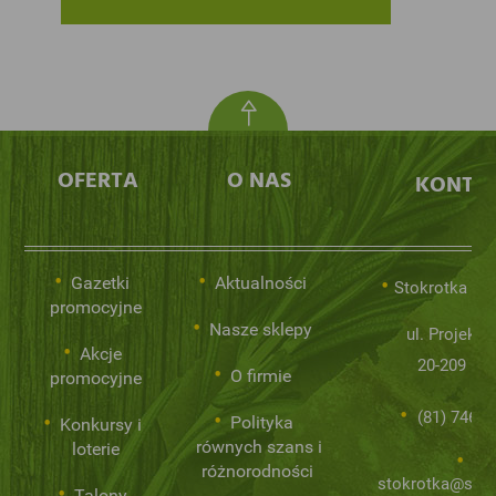
OFERTA
O NAS
KONTA
Gazetki
Aktualności
Stokrotka Sp.
promocyjne
Nasze sklepy
ul. Projekto
Akcje
20-209 Lub
O firmie
promocyjne
(81) 746 0
Polityka
Konkursy i
równych szans i
loterie
różnorodności
stokrotka@stok
Talony