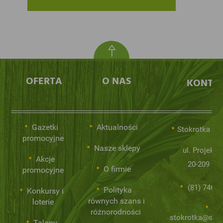
OFERTA
O NAS
KONTA
Gazetki
Aktualności
Stokrotka Sp.
promocyjne
Nasze sklepy
ul. Projekto
Akcje
20-209 Lub
O firmie
promocyjne
(81) 746 0
Polityka
Konkursy i
równych szans i
loterie
różnorodności
stokrotka@stok
Talony