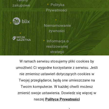
Polityka
zakupowe
Prywatności
Niemarnowanie
żywności
Informacja o
realizowanej
strategii
podatkowej
W ramach serwisu stosujemy pliki cookies by
Karty
umożliwić Ci wygodne korzystanie z serwisu. Jeśli
charakterystyki
nie zmienisz ustawień dotyczących cookies w
Twojej przeglądarce, będą one umieszczane na
Butelkomaty
Twoim komputerze. W każdej chwili możesz
zmienić swoje ustawienia. Dowiedz się więcej w
naszej
Polityce Prywatności