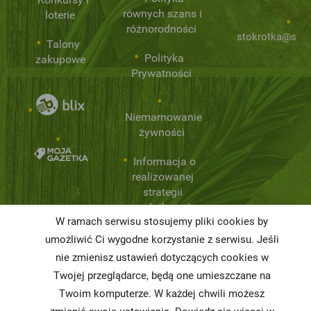
równych szans i
loterie
różnorodności
stokrotka@stok
Talony
Polityka
zakupowe
Prywatności
Niemarnowanie
żywności
Informacja o
realizowanej
strategii
podatkowej
W ramach serwisu stosujemy pliki cookies by
Karty
umożliwić Ci wygodne korzystanie z serwisu. Jeśli
charakterystyki
nie zmienisz ustawień dotyczących cookies w
Twojej przeglądarce, będą one umieszczane na
Butelkomaty
Twoim komputerze. W każdej chwili możesz