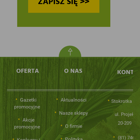
ZAPISZ SIĘ >>
OFERTA
O NAS
KONTA
Gazetki
Aktualności
Stokrotka Sp.
promocyjne
Nasze sklepy
ul. Projekto
Akcje
20-209 Lub
O firmie
promocyjne
(81) 746 0
Polityka
Konkursy i