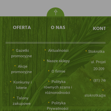
OFERTA
O NAS
KONTA
Gazetki
Aktualności
Stokrotka Sp.
promocyjne
Nasze sklepy
ul. Projekto
Akcje
20-209 Lub
O firmie
promocyjne
(81) 746 0
Polityka
Konkursy i
równych szans i
loterie
różnorodności
stokrotka@stok
Talony
Polityka
zakupowe
Prywatności