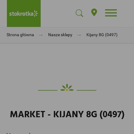
→
→
Strona główna
Nasze sklepy
Kijany 8G (0497)
MARKET - KIJANY 8G (0497)