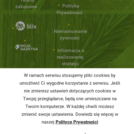
Polityka
zakupowe
Prywatności
Niemarnowanie
żywności
Informacja o
realizowanej
strategii
podatkowej
W ramach serwisu stosujemy pliki cookies by
Karty
umożliwić Ci wygodne korzystanie z serwisu. Jeśli
charakterystyki
nie zmienisz ustawień dotyczących cookies w
Twojej przeglądarce, będą one umieszczane na
Butelkomaty
Twoim komputerze. W każdej chwili możesz
zmienić swoje ustawienia. Dowiedz się więcej w
naszej
Polityce Prywatności