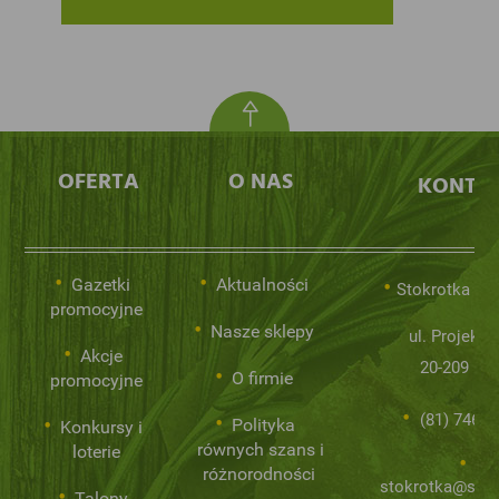
OFERTA
O NAS
KONTA
Gazetki
Aktualności
Stokrotka Sp.
promocyjne
Nasze sklepy
ul. Projekto
Akcje
20-209 Lub
O firmie
promocyjne
(81) 746 0
Polityka
Konkursy i
równych szans i
loterie
różnorodności
stokrotka@stok
Talony