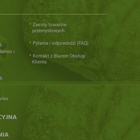
Zwroty towarów
przemysłowych
Pytania i odpowiedzi (FAQ)
a
lamin i
Kontakt z Biurem Obsługi
Klienta
h
wisu
CYJNA
NIA