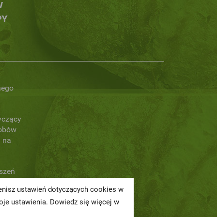
W
PY
nego
yczący
obów
 na
oszeń
ienisz ustawień dotyczących cookies w
a
je ustawienia. Dowiedz się więcej w