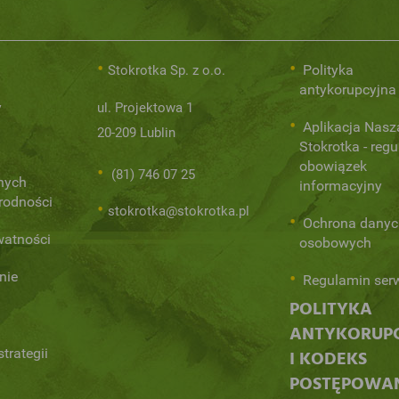
Polityka
Stokrotka Sp. z o.o.
antykorupcyjna
y
ul. Projektowa 1
Aplikacja Nasz
20-209 Lublin
Stokrotka - regu
obowiązek
(81) 746 07 25
nych
informacyjny
orodności
stokrotka@stokrotka.pl
Ochrona danyc
watności
osobowych
nie
Regulamin ser
POLITYKA
ANTYKORUP
trategii
I KODEKS
POSTĘPOWA