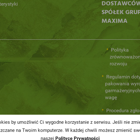
DOSTAWCÓ
terystyki
SPÓŁEK GRU
MAXIMA
Polityka
zrównoważo
rozwoju
Regulamin dot
pakowania wyr
garmażeryjnych
wagę
Procedura zgł
wewnętrznych
kies by umożliwić Ci wygodne korzystanie z serwisu. Jeśli nie zm
naruszeń praw
szczane na Twoim komputerze. W każdej chwili możesz zmienić swo
naszej
Polityce Prywatności