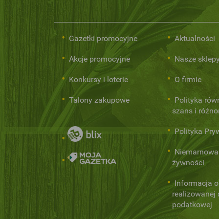
Gazetki promocyjne
Aktualności
Akcje promocyjne
Nasze sklep
Konkursy i loterie
O firmie
Talony zakupowe
Polityka rów
szans i różn
Polityka Pry
Niemarnowa
żywności
Informacja o
realizowanej s
podatkowej