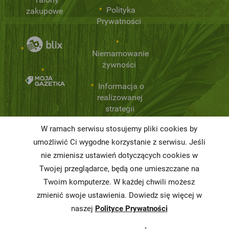
Polityka
zakupowe
Prywatności
Niemarnowanie
żywności
Informacja o
realizowanej
strategii
podatkowej
W ramach serwisu stosujemy pliki cookies by
Karty
umożliwić Ci wygodne korzystanie z serwisu. Jeśli
charakterystyki
nie zmienisz ustawień dotyczących cookies w
Twojej przeglądarce, będą one umieszczane na
Butelkomaty
Twoim komputerze. W każdej chwili możesz
zmienić swoje ustawienia. Dowiedz się więcej w
naszej
Polityce Prywatności