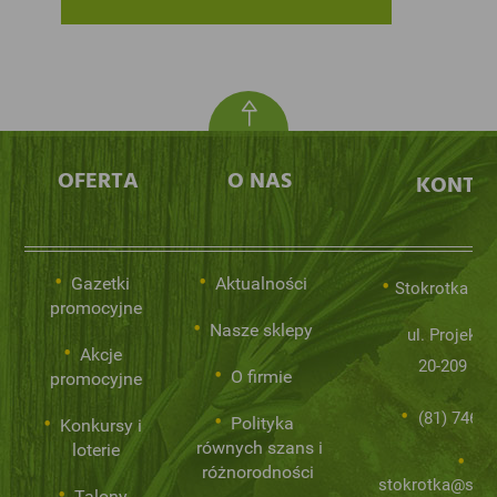
OFERTA
O NAS
KONTA
Gazetki
Aktualności
Stokrotka Sp.
promocyjne
Nasze sklepy
ul. Projekto
Akcje
20-209 Lub
O firmie
promocyjne
(81) 746 0
Polityka
Konkursy i
równych szans i
loterie
różnorodności
stokrotka@stok
Talony