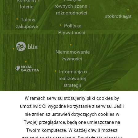
równych szans i
loterie
różnorodności
stokrotka@stok
Talony
Polityka
zakupowe
Prywatności
Niemarnowanie
żywności
Informacja o
realizowanej
strategii
podatkowej
W ramach serwisu stosujemy pliki cookies by
Karty
umożliwić Ci wygodne korzystanie z serwisu. Jeśli
charakterystyki
nie zmienisz ustawień dotyczących cookies w
Twojej przeglądarce, będą one umieszczane na
Butelkomaty
Twoim komputerze. W każdej chwili możesz