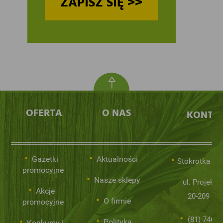
ZAPISZ SIĘ >>
OFERTA
O NAS
KONTA
Gazetki
Aktualności
Stokrotka Sp.
promocyjne
Nasze sklepy
ul. Projekto
Akcje
20-209 Lub
O firmie
promocyjne
(81) 746 0
Polityka
Konkursy i