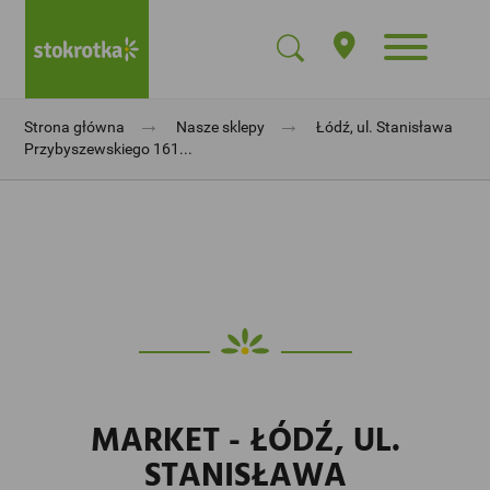
→
→
Strona główna
Nasze sklepy
Łódź, ul. Stanisława
Przybyszewskiego 161...
MARKET - ŁÓDŹ, UL.
STANISŁAWA