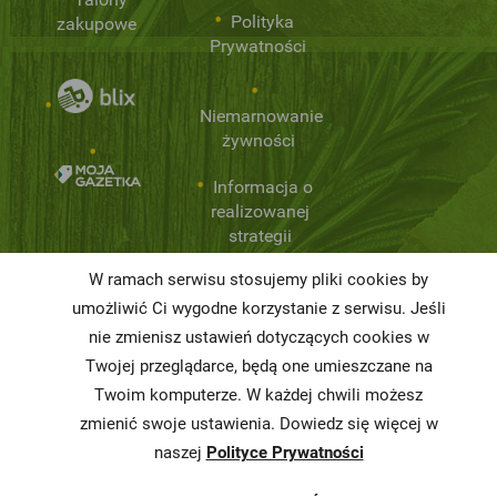
Polityka
zakupowe
Prywatności
Niemarnowanie
żywności
Informacja o
realizowanej
strategii
podatkowej
W ramach serwisu stosujemy pliki cookies by
Karty
umożliwić Ci wygodne korzystanie z serwisu. Jeśli
charakterystyki
nie zmienisz ustawień dotyczących cookies w
Twojej przeglądarce, będą one umieszczane na
Butelkomaty
Twoim komputerze. W każdej chwili możesz
zmienić swoje ustawienia. Dowiedz się więcej w
naszej
Polityce Prywatności