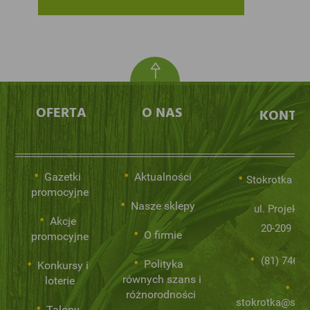
OFERTA
O NAS
KONTA
Gazetki
Aktualności
Stokrotka Sp.
promocyjne
Nasze sklepy
ul. Projekto
Akcje
20-209 Lub
O firmie
promocyjne
(81) 746 0
Polityka
Konkursy i
równych szans i
loterie
różnorodności
stokrotka@stok
Talony