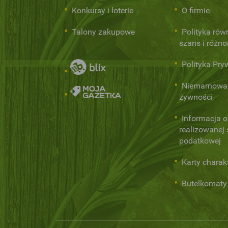
Konkursy i loterie
O firmie
Talony zakupowe
Polityka rów
szans i różn
Polityka Pry
Niemarnowa
żywności
Informacja o
realizowanej s
podatkowej
Karty charak
Butelkomaty