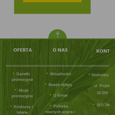
OFERTA
O NAS
KONTA
Gazetki
Aktualności
Stokrotka Sp.
promocyjne
Nasze sklepy
ul. Projekto
Akcje
20-209 Lub
O firmie
promocyjne
(81) 746 0
Polityka
Konkursy i
równych szans i
loterie