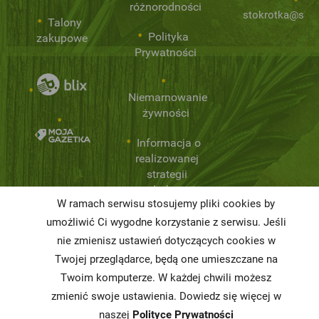
różnorodności
stokrotka@stok
Talony
Polityka
zakupowe
Prywatności
Niemarnowanie
żywności
Informacja o
realizowanej
strategii
podatkowej
W ramach serwisu stosujemy pliki cookies by
Karty
umożliwić Ci wygodne korzystanie z serwisu. Jeśli
charakterystyki
nie zmienisz ustawień dotyczących cookies w
Twojej przeglądarce, będą one umieszczane na
Butelkomaty
Twoim komputerze. W każdej chwili możesz
zmienić swoje ustawienia. Dowiedz się więcej w
naszej
Polityce Prywatności