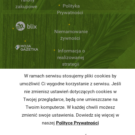
Polityka
zakupowe
Prywatności
Niemarnowanie
żywności
Informacja o
realizowanej
strategii
podatkowej
W ramach serwisu stosujemy pliki cookies by
Karty
umożliwić Ci wygodne korzystanie z serwisu. Jeśli
charakterystyki
nie zmienisz ustawień dotyczących cookies w
Twojej przeglądarce, będą one umieszczane na
Butelkomaty
Twoim komputerze. W każdej chwili możesz
zmienić swoje ustawienia. Dowiedz się więcej w
naszej
Polityce Prywatności