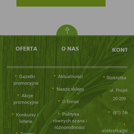
OFERTA
O NAS
KONTA
Gazetki
Aktualności
Stokrotka Sp.
promocyjne
Nasze sklepy
ul. Projekto
Akcje
20-209 Lub
O firmie
promocyjne
(81) 746 0
Polityka
Konkursy i
równych szans i
loterie
różnorodności
stokrotka@stok
Talony