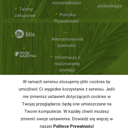
różnorodności
stokrotka@stok
Talony
Polityka
zakupowe
Prywatności
Niemarnowanie
żywności
Informacja o
realizowanej
strategii
podatkowej
W ramach serwisu stosujemy pliki cookies by
Karty
umożliwić Ci wygodne korzystanie z serwisu. Jeśli
charakterystyki
nie zmienisz ustawień dotyczących cookies w
Twojej przeglądarce, będą one umieszczane na
Butelkomaty
Twoim komputerze. W każdej chwili możesz
zmienić swoje ustawienia. Dowiedz się więcej w
naszej
Polityce Prywatności