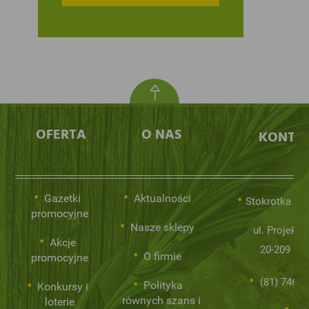
OFERTA
O NAS
KONTA
Gazetki
Aktualności
Stokrotka Sp.
promocyjne
Nasze sklepy
ul. Projekto
Akcje
20-209 Lub
O firmie
promocyjne
(81) 746 0
Polityka
Konkursy i
równych szans i
loterie