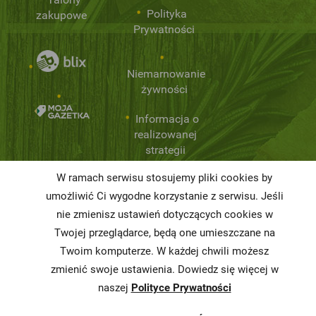
Polityka
zakupowe
Prywatności
Niemarnowanie
żywności
Informacja o
realizowanej
strategii
podatkowej
W ramach serwisu stosujemy pliki cookies by
Karty
umożliwić Ci wygodne korzystanie z serwisu. Jeśli
charakterystyki
nie zmienisz ustawień dotyczących cookies w
Twojej przeglądarce, będą one umieszczane na
Butelkomaty
Twoim komputerze. W każdej chwili możesz
zmienić swoje ustawienia. Dowiedz się więcej w
naszej
Polityce Prywatności