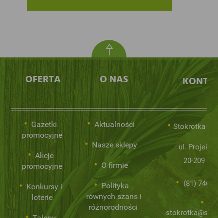
OFERTA
O NAS
KONTA
Gazetki
Aktualności
Stokrotka Sp.
promocyjne
Nasze sklepy
ul. Projekto
Akcje
20-209 Lub
O firmie
promocyjne
(81) 746 0
Polityka
Konkursy i
równych szans i
loterie
różnorodności
stokrotka@stok
Talony