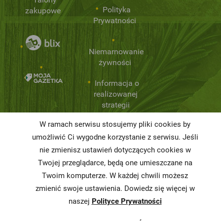
Polityka
zakupowe
Prywatności
Niemarnowanie
żywności
Informacja o
realizowanej
strategii
podatkowej
W ramach serwisu stosujemy pliki cookies by
Karty
umożliwić Ci wygodne korzystanie z serwisu. Jeśli
charakterystyki
nie zmienisz ustawień dotyczących cookies w
Twojej przeglądarce, będą one umieszczane na
Butelkomaty
Twoim komputerze. W każdej chwili możesz
zmienić swoje ustawienia. Dowiedz się więcej w
naszej
Polityce Prywatności