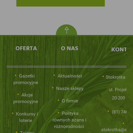
OFERTA
O NAS
KONTA
Gazetki
Aktualności
Stokrotka Sp.
promocyjne
Nasze sklepy
ul. Projekto
Akcje
20-209 Lub
O firmie
promocyjne
(81) 746 0
Polityka
Konkursy i
równych szans i
loterie
różnorodności
stokrotka@stok
Talony