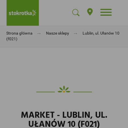
→
→
Strona główna
Nasze sklepy
Lublin, ul. Ułanów 10
(f021)
MARKET - LUBLIN, UL.
UŁANÓW 10 (F021)