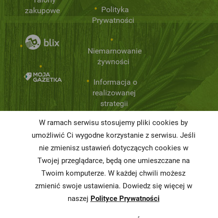
Polityka
zakupowe
Prywatności
Niemarnowanie
żywności
Informacja o
realizowanej
strategii
podatkowej
W ramach serwisu stosujemy pliki cookies by
Karty
umożliwić Ci wygodne korzystanie z serwisu. Jeśli
charakterystyki
nie zmienisz ustawień dotyczących cookies w
Twojej przeglądarce, będą one umieszczane na
Butelkomaty
Twoim komputerze. W każdej chwili możesz
zmienić swoje ustawienia. Dowiedz się więcej w
naszej
Polityce Prywatności