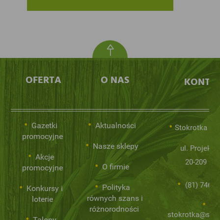
OFERTA
O NAS
KONTA
Gazetki
Aktualności
Stokrotka Sp.
promocyjne
Nasze sklepy
ul. Projekto
Akcje
20-209 Lub
O firmie
promocyjne
(81) 746 0
Polityka
Konkursy i
równych szans i
loterie
różnorodności
stokrotka@stok
Talony