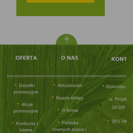
OFERTA
O NAS
KONTA
Gazetki
Aktualności
Stokrotka Sp.
promocyjne
Nasze sklepy
ul. Projekto
Akcje
20-209 Lub
O firmie
promocyjne
(81) 746 0
Polityka
Konkursy i
równych szans i
loterie