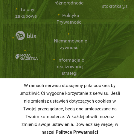
różnorodności
stokrotka@stok
Talony
Polityka
zakupowe
Prywatności
Niemarnowanie
żywności
Informacja o
realizowanej
strategii
podatkowej
W ramach serwisu stosujemy pliki cookies by
Karty
umożliwić Ci wygodne korzystanie z serwisu. Jeśli
charakterystyki
nie zmienisz ustawień dotyczących cookies w
Twojej przeglądarce, będą one umieszczane na
Butelkomaty
Twoim komputerze. W każdej chwili możesz
zmienić swoje ustawienia. Dowiedz się więcej w
naszej
Polityce Prywatności