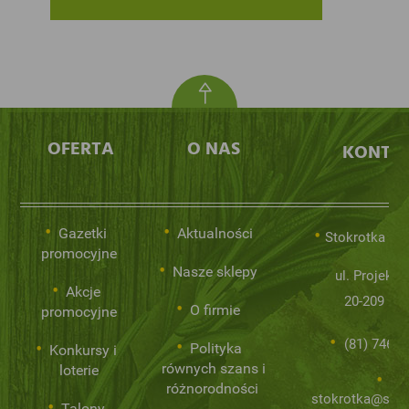
OFERTA
O NAS
KONTA
Gazetki
Aktualności
Stokrotka Sp.
promocyjne
Nasze sklepy
ul. Projekto
Akcje
20-209 Lub
O firmie
promocyjne
(81) 746 0
Polityka
Konkursy i
równych szans i
loterie
różnorodności
stokrotka@stok
Talony