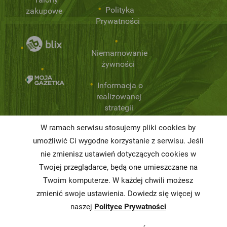
Polityka
zakupowe
Prywatności
Niemarnowanie
żywności
Informacja o
realizowanej
strategii
podatkowej
W ramach serwisu stosujemy pliki cookies by
Karty
umożliwić Ci wygodne korzystanie z serwisu. Jeśli
charakterystyki
nie zmienisz ustawień dotyczących cookies w
Twojej przeglądarce, będą one umieszczane na
Butelkomaty
Twoim komputerze. W każdej chwili możesz
zmienić swoje ustawienia. Dowiedz się więcej w
naszej
Polityce Prywatności