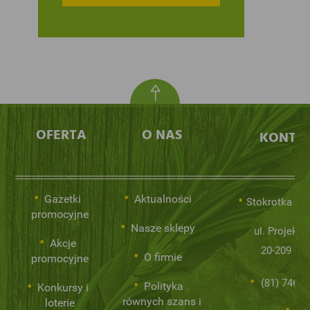
OFERTA
O NAS
KONTA
Gazetki
Aktualności
Stokrotka Sp.
promocyjne
Nasze sklepy
ul. Projekto
Akcje
20-209 Lub
O firmie
promocyjne
(81) 746 0
Polityka
Konkursy i
równych szans i
loterie