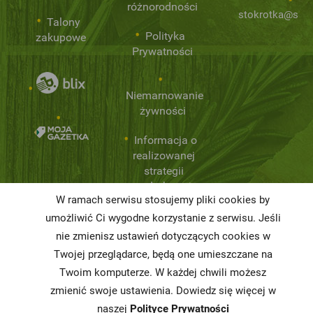
różnorodności
stokrotka@stok
Talony
Polityka
zakupowe
Prywatności
Niemarnowanie
żywności
Informacja o
realizowanej
strategii
podatkowej
W ramach serwisu stosujemy pliki cookies by
Karty
umożliwić Ci wygodne korzystanie z serwisu. Jeśli
charakterystyki
nie zmienisz ustawień dotyczących cookies w
Twojej przeglądarce, będą one umieszczane na
Butelkomaty
Twoim komputerze. W każdej chwili możesz
zmienić swoje ustawienia. Dowiedz się więcej w
naszej
Polityce Prywatności