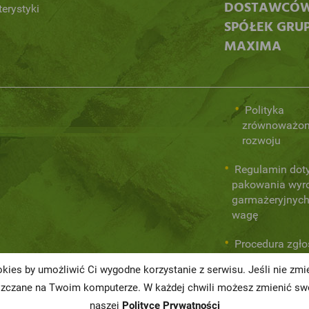
DOSTAWCÓ
terystyki
SPÓŁEK GRU
MAXIMA
Polityka
zrównoważo
rozwoju
Regulamin dot
pakowania wyr
garmażeryjnych
wagę
Procedura zgł
wewnętrznych
kies by umożliwić Ci wygodne korzystanie z serwisu. Jeśli nie zm
naruszeń praw
szczane na Twoim komputerze. W każdej chwili możesz zmienić swo
naszej
Polityce Prywatności