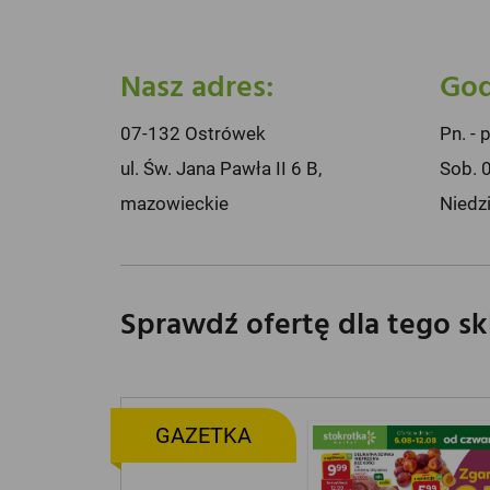
Nasz adres:
God
07-132 Ostrówek
Pn. - 
ul. Św. Jana Pawła II 6 B,
Sob. 
mazowieckie
Niedz
Sprawdź ofertę dla tego s
GAZETKA