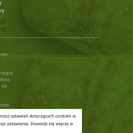
W
PY
nego
yczący
obów
 na
oszeń
ienisz ustawień dotyczących cookies w
a
je ustawienia. Dowiedz się więcej w