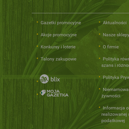
Gazetki promocyjne
Aktualności
Akcje promocyjne
Nasze sklep
Konkursy i loterie
O firmie
Talony zakupowe
Polityka rów
szans i różn
Polityka Pry
Niemarnowa
żywności
Informacja o
realizowanej s
podatkowej