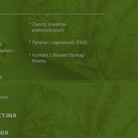
Zwroty towarów
przemysłowych
Pytania i odpowiedzi (FAQ)
a
lamin i
Kontakt z Biurem Obsługi
Klienta
h
wisu
CYJNA
NIA