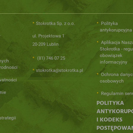
Polityka
Stokrotka Sp. z o.o.
antykorupcyjna
y
ul. Projektowa 1
Aplikacja Nasz
20-209 Lublin
Stokrotka - regu
obowiązek
(81) 746 07 25
nych
informacyjny
orodności
stokrotka@stokrotka.pl
Ochrona danyc
watności
osobowych
nie
Regulamin ser
POLITYKA
ANTYKORUP
trategii
I KODEKS
POSTĘPOWA