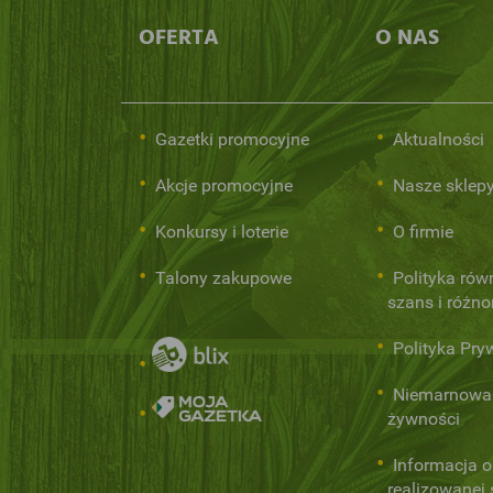
OFERTA
O NAS
Gazetki promocyjne
Aktualności
Akcje promocyjne
Nasze sklep
Konkursy i loterie
O firmie
Talony zakupowe
Polityka rów
szans i różn
Polityka Pry
Niemarnowa
żywności
Informacja o
realizowanej s