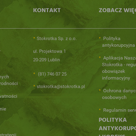
KONTAKT
ZOBACZ WIĘ
Polityka
Stokrotka Sp. z o.o.
antykorupcyjna
y
ul. Projektowa 1
Aplikacja Nasz
20-209 Lublin
Stokrotka - regu
obowiązek
(81) 746 07 25
nych
informacyjny
orodności
stokrotka@stokrotka.pl
Ochrona danyc
watności
osobowych
nie
Regulamin ser
POLITYKA
ANTYKORUP
trategii