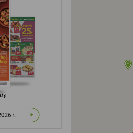
tkę
tkę
tkę
2026 r.