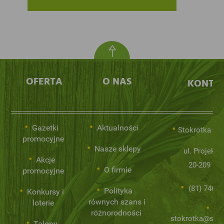
OFERTA
O NAS
KONTA
Gazetki
Aktualności
Stokrotka Sp.
promocyjne
Nasze sklepy
ul. Projekto
Akcje
20-209 Lub
O firmie
promocyjne
(81) 746 0
Polityka
Konkursy i
równych szans i
loterie
różnorodności
stokrotka@stok
Talony