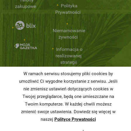
Polityka
zakupowe
Prywatności
Niemarnowanie
żywności
Informacja o
realizowanej
strategii
podatkowej
W ramach serwisu stosujemy pliki cookies by
Karty
umożliwić Ci wygodne korzystanie z serwisu. Jeśli
charakterystyki
nie zmienisz ustawień dotyczących cookies w
Twojej przeglądarce, będą one umieszczane na
Butelkomaty
Twoim komputerze. W każdej chwili możesz
zmienić swoje ustawienia. Dowiedz się więcej w
naszej
Polityce Prywatności