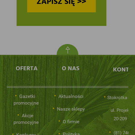
ZAPISZ SIĘ >>
OFERTA
O NAS
KONTA
Gazetki
Aktualności
Stokrotka Sp.
promocyjne
Nasze sklepy
ul. Projekto
Akcje
20-209 Lub
O firmie
promocyjne
(81) 746 0
Polityka
Konkursy i