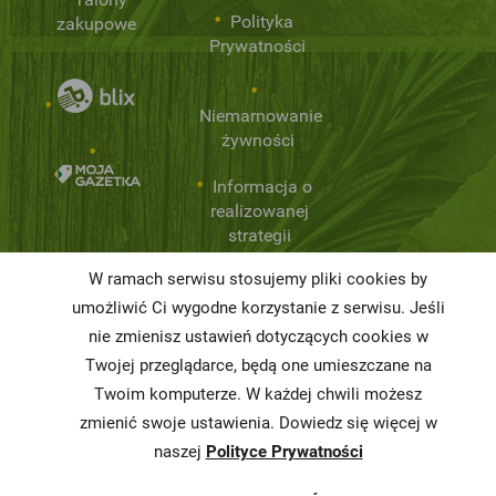
Polityka
zakupowe
Prywatności
Niemarnowanie
żywności
Informacja o
realizowanej
strategii
podatkowej
W ramach serwisu stosujemy pliki cookies by
Karty
umożliwić Ci wygodne korzystanie z serwisu. Jeśli
charakterystyki
nie zmienisz ustawień dotyczących cookies w
Twojej przeglądarce, będą one umieszczane na
Butelkomaty
Twoim komputerze. W każdej chwili możesz
zmienić swoje ustawienia. Dowiedz się więcej w
naszej
Polityce Prywatności