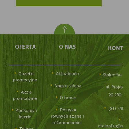
OFERTA
O NAS
KONTA
Gazetki
Aktualności
Stokrotka Sp.
promocyjne
Nasze sklepy
ul. Projekto
Akcje
20-209 Lub
O firmie
promocyjne
(81) 746 0
Polityka
Konkursy i
równych szans i
loterie
różnorodności
stokrotka@stok
Talony