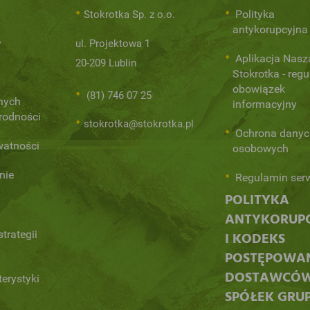
Polityka
Stokrotka Sp. z o.o.
antykorupcyjna
y
ul. Projektowa 1
Aplikacja Nasz
20-209 Lublin
Stokrotka - regu
obowiązek
(81) 746 07 25
nych
informacyjny
orodności
stokrotka@stokrotka.pl
Ochrona danyc
watności
osobowych
nie
Regulamin ser
POLITYKA
ANTYKORUP
trategii
I KODEKS
POSTĘPOWA
DOSTAWCÓ
terystyki
SPÓŁEK GRU