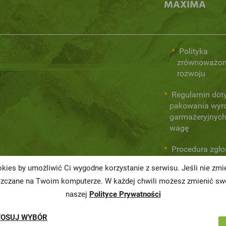
MAXIMA
Polityka
zrównoważo
rozwoju
Regulamin dot
pakowania wyr
garmażeryjnych
wagę
Procedura zgł
wewnętrznych
kies by umożliwić Ci wygodne korzystanie z serwisu. Jeśli nie zm
naruszeń praw
szczane na Twoim komputerze. W każdej chwili możesz zmienić swo
naszej
Polityce Prywatności
TOSUJ WYBÓR