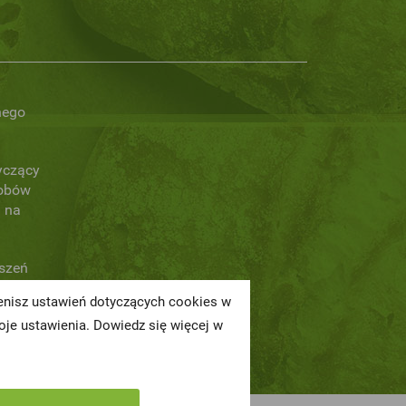
nego
yczący
obów
 na
oszeń
ienisz ustawień dotyczących cookies w
a
je ustawienia. Dowiedz się więcej w