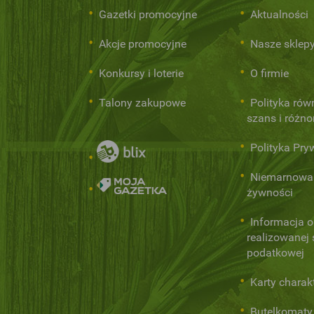
Gazetki promocyjne
Aktualności
Akcje promocyjne
Nasze sklep
Konkursy i loterie
O firmie
Talony zakupowe
Polityka rów
szans i różn
Polityka Pry
Niemarnowa
żywności
Informacja o
realizowanej s
podatkowej
Karty charak
Butelkomaty