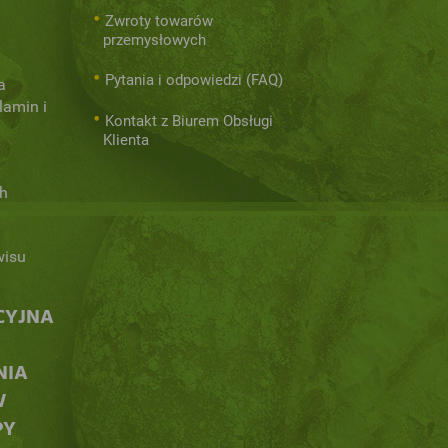
Zwroty towarów
przemysłowych
Pytania i odpowiedzi (FAQ)
a
lamin i
Kontakt z Biurem Obsługi
Klienta
h
wisu
CYJNA
NIA
W
PY